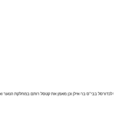
"ס לכדורסל בבי"ס בר-אילן וכן מאמן את קטסל רותם במחלקת הנוער ו