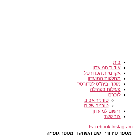
בית
אודות המועדון
אקדמיית הכדורסל
מחלקות המועדון
מוקדי ביה"ס לכדורסל
פעילות בקהילה
לזכרם
טורניר אביב
טורניר שלום
רישום למועדון
צור קשר
Facebook
Instagram
מספר סידורי
שם השחקן
מספר גופייה