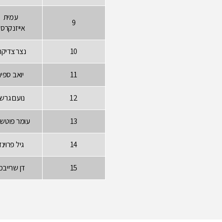
עמית
9
אייזנקרס
10
נצר צדיקרי
11
יואב ספיר
12
נועם גרשו
13
עומר פוטשנ
14
גיל פרוינד
15
דן שרייבמ