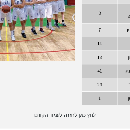
3
ט
ו
7
14
ן
18
יק
41
23
ן
1
לחץ כאן לחזרה לעמוד הקודם