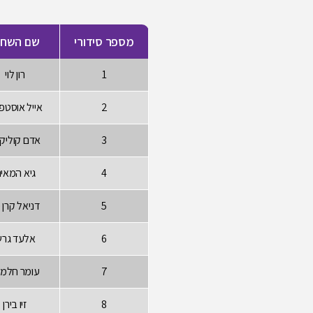
מספר סידורי
שם השחק
1
רון לוי
2
אייל אוסטפ
3
אדם קוליק
4
גיא המאיר
5
דניאל קרן 
6
אלעד גר
7
עומר חלמי
8
זיו בירן