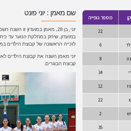
שם מאמן : יוני פונט
ן
מספר גופייה
יוני, בן 28, מאמן במועדון זו הש
22
במועדון, שיחק במחלקת הנוער עד כיתה 
לזכייה הראשונה של קבוצת הילדים במו
לד
6
יוני מאמן השנה את קבוצת הילדים לאו
נט
8
קבוצת הבוגרים.
י
34
פז
12
ש
22
ש
2
35