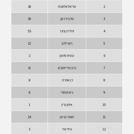
אריאל אלחנתי
18
טל בידרמן
39
יהלי דנציגר
55
רועי להב
22
עמית סימון
2
נדב פריימוביץ
11
רן אפרת
8
גיא מוסרי
8
איתן גרין
1
תומר ברמן
24
עילי פרי
3