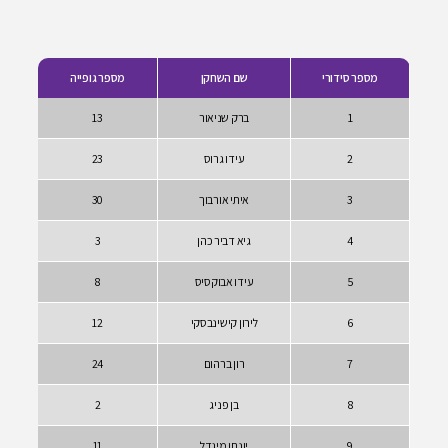
שם השחקן
מספר גופייה
ברק שניאור
13
עידו גרוס
23
איתי אורבוך
30
גיא דביר כהן
3
עידו אבוקסיס
8
לירון קישינבסקי
12
רון ברהום
24
בן פניג
2
יונתן מיגדל
11