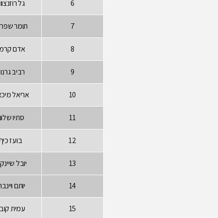
6
גל רוזנצווי
7
תומר שפרנ
8
אדם קרמ
9
רביב גרנו
10
אריאל מיכא
11
סתיו שלו
12
בועז כיף
13
יובל שיינק
14
יותם ויינבר
15
עמית קוב