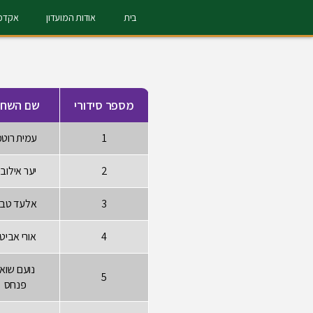
בית
אודות המועדון
אקדמי
מספר סידורי
שם השחק
1
עמית רוטמ
2
יער אילובי
3
אלעד טב
4
אורי אביט
נועם שוא
5
פנחס