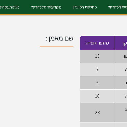
ית הכדורסל
מחלקות המועדון
מוקדי ביה"ס לכדורסל
פעילות בקהיל
שם מאמן :
ן
מספר גופייה
ן
13
ץ
9
ת
6
ל
18
ג
23