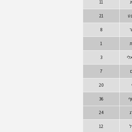
ג
11
ט
21
ר
8
ת
1
לי
3
ם
7
20
וף
36
ג
24
ל
12